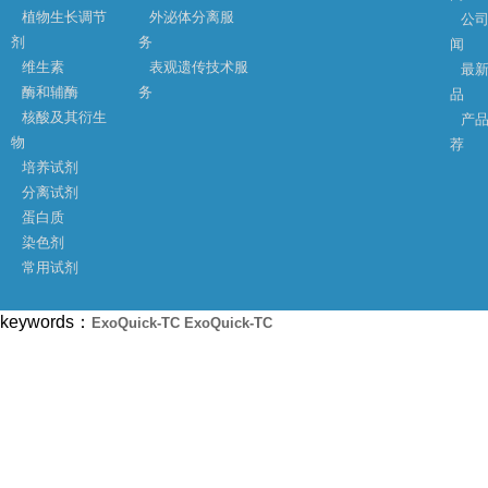
植物生长调节
外泌体分离服
公
剂
务
闻
维生素
表观遗传技术服
最
酶和辅酶
务
品
核酸及其衍生
产
物
荐
培养试剂
分离试剂
蛋白质
染色剂
常用试剂
keywords：
ExoQuick-TC
ExoQuick-TC