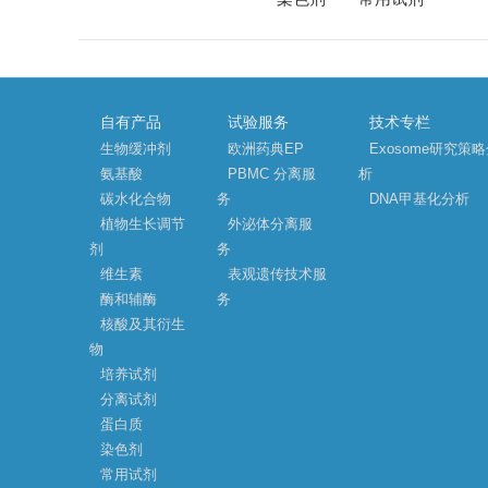
自有产品
试验服务
技术专栏
生物缓冲剂
欧洲药典EP
Exosome研究策
氨基酸
PBMC 分离服
析
碳水化合物
务
DNA甲基化分析
植物生长调节
外泌体分离服
剂
务
维生素
表观遗传技术服
酶和辅酶
务
核酸及其衍生
物
培养试剂
分离试剂
蛋白质
染色剂
常用试剂