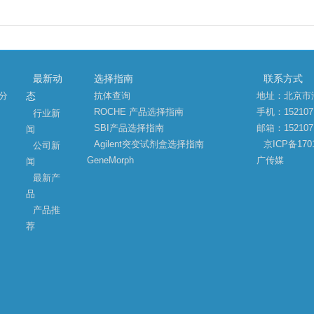
最新动
选择指南
联系方式
略分
抗体查询
地址：北京市
态
ROCHE 产品选择指南
手机：152107
行业新
SBI产品选择指南
邮箱：1521071
闻
Agilent突变试剂盒选择指南
京ICP备1701
公司新
GeneMorph
广传媒
闻
最新产
品
产品推
荐